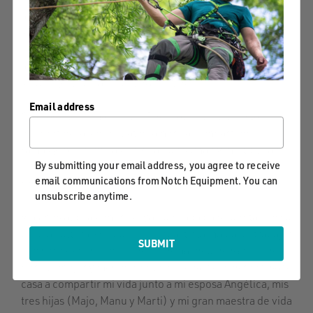
árbol, empresarios y agentes sociales vinculados a la
salud y el bienestar integral de todo el recurso humano,
cumpliendo la normativa vigente para el trabajo en
altura y los estándares internacionales para el trabajo
seguro y el cuidado de los árboles.
Email address
Gracias a la formación profesional he podido estar en
diferentes países de Latinoamérica compartiendo
ramas y experiencias de vida que suman y multiplican
By submitting your email address, you agree to receive
en el proceso para desaprender, aprender y aportar con
email communications from Notch Equipment. You can
respeto y humildad.
unsubscribe anytime.
Viajar es algo asombroso ya que cada país cuenta con su
propia cultura y se puede compartir la magia de trabajar
SUBMIT
con seres vivos como lo son los majestuosos árboles,
pero lo mejor y más increíble de cada viaje es regresar a
casa a compartir mi vida junto a mi esposa Angélica, mis
tres hijas (Majo, Manu y Marti) y mi gran maestra de vida